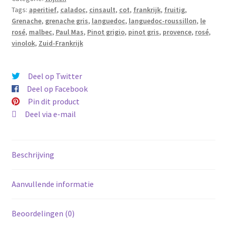
Tags:
aperitief
,
caladoc
,
cinsault
,
cot
,
frankrijk
,
fruitig
,
-
Grenache
,
grenache gris
,
languedoc
,
languedoc-roussillon
,
le
Rosé
rosé
,
malbec
,
Paul Mas
,
Pinot grigio
,
pinot gris
,
provence
,
rosé
,
aantal
vinolok
,
Zuid-Frankrijk
Deel op Twitter
Deel op Facebook
Pin dit product
Deel via e-mail
Beschrijving
Aanvullende informatie
Beoordelingen (0)