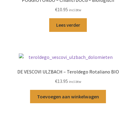
POGGIOTONDO – Chianti DOCG – Biologisch
€
10.95
incl.btw
Lees verder
DE VESCOVI ULZBACH – Teroldego Rotaliano BIO
€
13.95
incl.btw
Toevoegen aan winkelwagen