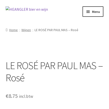
Ga
Ga
Menu
door
naar
naar
de
navigatie
inhoud
Home
Wijnen
LE ROSÉ PAR PAUL MAS – Rosé
LE ROSÉ PAR PAUL MAS –
Rosé
€
8.75
incl.btw