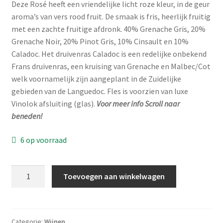
Deze Rosé heeft een vriendelijke licht roze kleur, in de geur
aroma’s van vers rood fruit. De smaak is fris, heerlijk fruitig
met een zachte fruitige afdronk. 40% Grenache Gris, 20%
Grenache Noir, 20% Pinot Gris, 10% Cinsault en 10%
Caladoc. Het druivenras Caladoc is een redelijke onbekend
Frans druivenras, een kruising van Grenache en Malbec/Cot
welk voornamelijk zijn aangeplant in de Zuidelijke
gebieden van de Languedoc. Fles is voorzien van luxe
Vinolok afsluiting (glas).
Voor meer info Scroll naar
beneden!
6 op voorraad
LE
Toevoegen aan winkelwagen
ROSÉ
PAR
PAUL
MAS
Categorie:
Wijnen