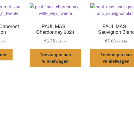
Cabernet
PAUL MAS –
PAUL MAS –
non
Chardonnay 2024
Sauvignon Blan
€
6.75
€
7.00
l.btw
incl.btw
incl.btw
rder
Toevoegen aan
Toevoegen aan
winkelwagen
winkelwagen