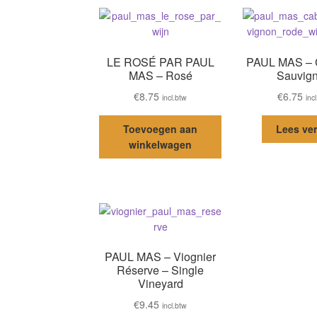
LE ROSÉ PAR PAUL
PAUL MAS – 
MAS – Rosé
Sauvig
€
8.75
€
6.75
incl.btw
inc
Toevoegen aan
Lees ve
winkelwagen
PAUL MAS – Viognier
Réserve – Single
Vineyard
€
9.45
incl.btw