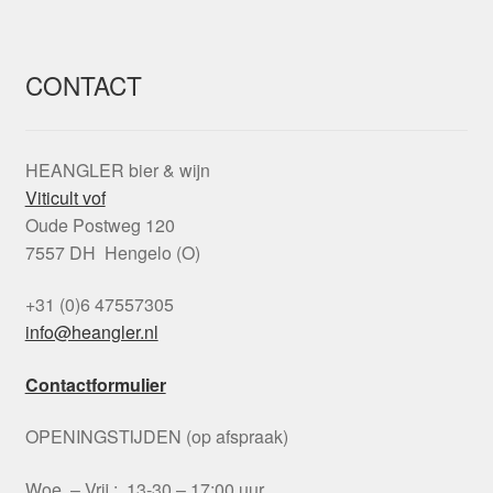
CONTACT
HEANGLER bier & wijn
Viticult vof
Oude Postweg 120
7557 DH Hengelo (O)
+31 (0)6 47557305
info@heangler.nl
Contactformulier
OPENINGSTIJDEN (op afspraak)
Woe. – Vrij.: 13-30 – 17:00 uur