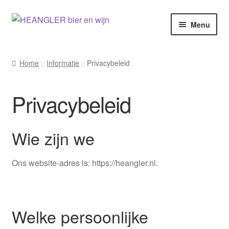
Ga
Ga
Menu
door
naar
naar
de
navigatie
inhoud
Home
Informatie
Privacybeleid
Privacybeleid
Wie zijn we
Ons website-adres is: https://heangler.nl.
Welke persoonlijke