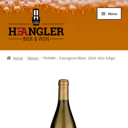
Ga
Ga
Menu
door
naar
naar
de
navigatie
inhoud
Home
Wijnen
TRAMIN – Sauvignon Blanc 2024 -Alto Adige