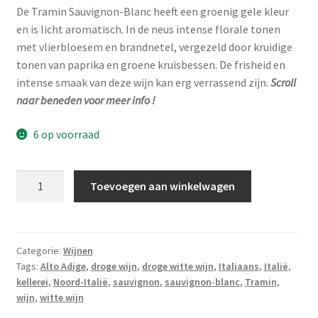
De Tramin Sauvignon-Blanc heeft een groenig gele kleur
en is licht aromatisch. In de neus intense florale tonen
met vlierbloesem en brandnetel, vergezeld door kruidige
tonen van paprika en groene kruisbessen. De frisheid en
intense smaak van deze wijn kan erg verrassend zijn.
Scroll
naar beneden voor meer info !
6 op voorraad
TRAMIN
Toevoegen aan winkelwagen
-
Sauvignon
Blanc
2024
Categorie:
Wijnen
Tags:
Alto Adige
,
droge wijn
,
droge witte wijn
,
Italiaans
,
Italië
,
-
kellerei
,
Noord-Italië
,
sauvignon
,
sauvignon-blanc
,
Tramin
,
Alto
wijn
,
witte wijn
Adige