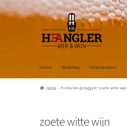
Ga
Ga
door
naar
naar
de
navigatie
inhoud
Home
Webshop
Onze dranken
Home
Producten getagged “zoete witte wijn
zoete witte wijn