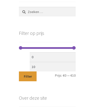
Zoeken
naar:
Filter op prijs
Min.
Max.
prijs
prijs
Prijs:
€0
—
€10
Filter
Over deze site