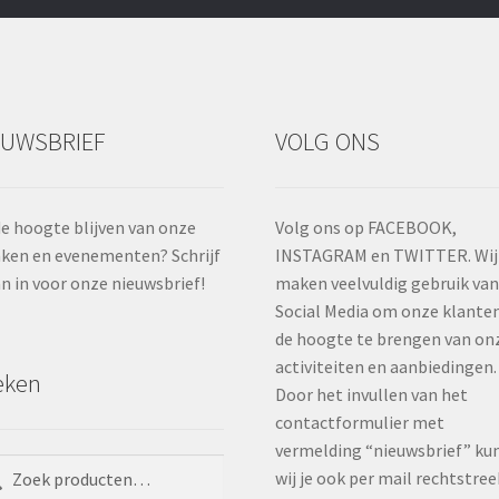
EUWSBRIEF
VOLG ONS
e hoogte blijven van onze
Volg ons op FACEBOOK,
ken en evenementen? Schrijf
INSTAGRAM en TWITTER. Wij
an in voor onze nieuwsbrief!
maken veelvuldig gebruik va
Social Media om onze klante
de hoogte te brengen van on
activiteiten en aanbiedingen.
eken
Door het invullen van het
contactformulier met
vermelding “nieuwsbrief” ku
ken
ken
wij je ook per mail rechtstree
: