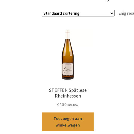
Enig res
STEFFEN Spätlese
Rheinhessen
€
4.50
incl.btw
Toevoegen aan
winkelwagen