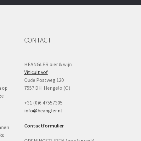
CONTACT
HEANGLER bier & wijn
Viticult vof
n
Oude Postweg 120
n op
7557 DH Hengelo (O)
ze
+31 (0)6 47557305
info@heangler.nl
Contactformulier
nnen
ks
OPENINGSTIJDEN (op afspraak)