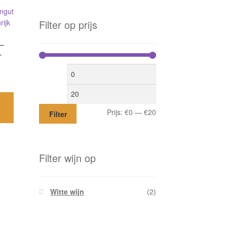
Filter op prijs
–
–
Min.
Max.
prijs
prijs
Prijs:
€0
—
€20
Filter
Filter wijn op
Witte wijn
(2)