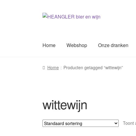
Ga
Ga
door
naar
naar
de
navigatie
inhoud
Home
Webshop
Onze dranken
Home
Producten getagged “wittewijn”
wittewijn
Toont a