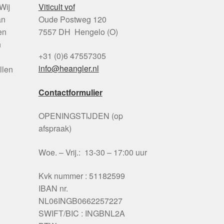
Wij
Viticult vof
an
Oude Postweg 120
en
7557 DH Hengelo (O)
n
+31 (0)6 47557305
info@heangler.nl
llen
Contactformulier
OPENINGSTIJDEN (op
afspraak)
Woe. – Vrij.: 13-30 – 17:00 uur
Kvk nummer : 51182599
IBAN nr.
NL06INGB0662257227
SWIFT/BIC : INGBNL2A