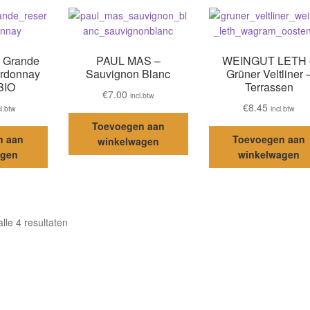
 Grande
PAUL MAS –
WEINGUT LETH 
rdonnay
Sauvignon Blanc
Grüner Veltliner 
BIO
Terrassen
€
7.00
incl.btw
€
8.45
cl.btw
incl.btw
Toevoegen aan
n aan
Toevoegen aan
winkelwagen
agen
winkelwagen
lle 4 resultaten