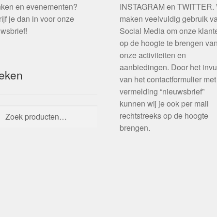
nken en evenementen?
INSTAGRAM en TWITTER. 
ijf je dan in voor onze
maken veelvuldig gebruik v
wsbrief!
Social Media om onze klant
op de hoogte te brengen va
onze activiteiten en
aanbiedingen. Door het invu
eken
van het contactformulier met
vermelding “nieuwsbrief”
kunnen wij je ook per mail
ken
ken
rechtstreeks op de hoogte
:
brengen.