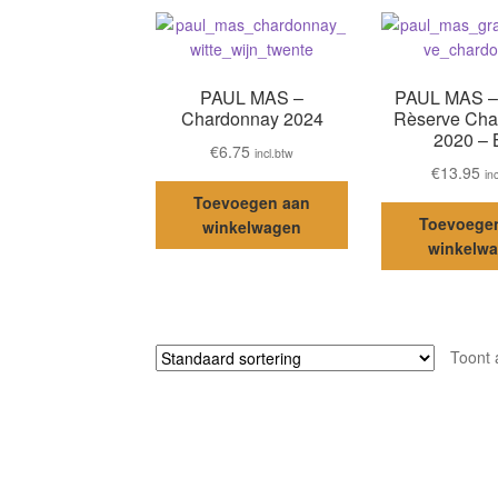
PAUL MAS –
PAUL MAS –
Chardonnay 2024
Rèserve Cha
2020 – 
€
6.75
incl.btw
€
13.95
in
Toevoegen aan
Toevoege
winkelwagen
winkelw
Toont a