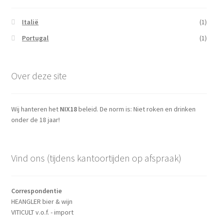
Italië
(1)
Portugal
(1)
Over deze site
Wij hanteren het
NIX18
beleid. De norm is: Niet roken en drinken
onder de 18 jaar!
Vind ons (tijdens kantoortijden op afspraak)
Correspondentie
HEANGLER bier & wijn
VITICULT v.o.f. - import