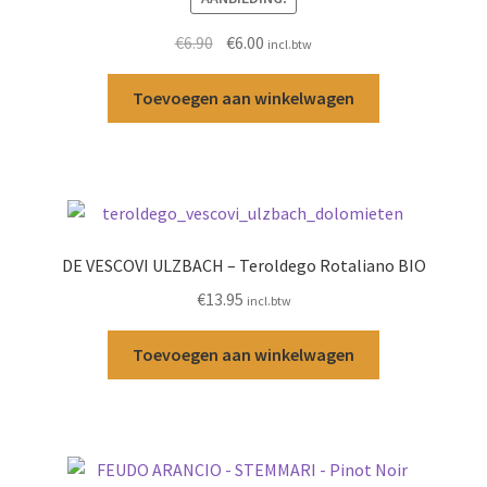
Oorspronkelijke
Huidige
€
6.90
€
6.00
incl.btw
prijs
prijs
was:
is:
Toevoegen aan winkelwagen
€6.90.
€6.00.
DE VESCOVI ULZBACH – Teroldego Rotaliano BIO
€
13.95
incl.btw
Toevoegen aan winkelwagen