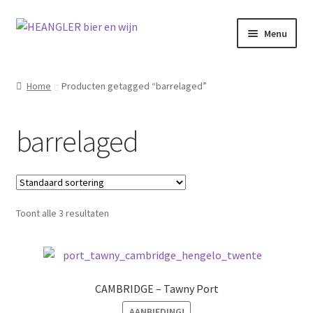
Ga
Ga
Menu
door
naar
naar
de
navigatie
inhoud
Home
Producten getagged “barrelaged”
barrelaged
Toont alle 3 resultaten
CAMBRIDGE – Tawny Port
AANBIEDING!