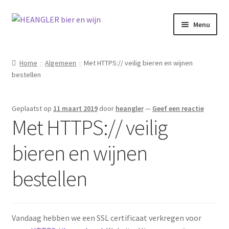
Ga
Ga
Menu
door
naar
naar
de
navigatie
inhoud
Home
Algemeen
Met HTTPS:// veilig bieren en wijnen
bestellen
Geplaatst op
11 maart 2019
door
heangler
—
Geef een reactie
Met HTTPS:// veilig
bieren en wijnen
bestellen
Vandaag hebben we een SSL certificaat verkregen voor