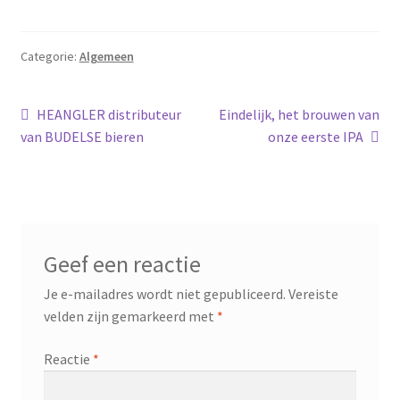
Categorie:
Algemeen
Bericht
Vorig
Volgend
HEANGLER distributeur
Eindelijk, het brouwen van
bericht:
bericht:
van BUDELSE bieren
onze eerste IPA
navigatie
Geef een reactie
Je e-mailadres wordt niet gepubliceerd.
Vereiste
velden zijn gemarkeerd met
*
Reactie
*