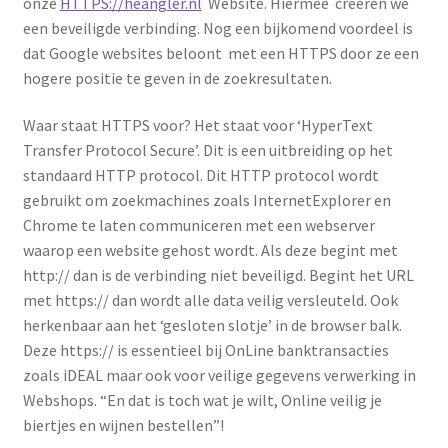
onze
HTTPS://heangler.nl
Website. Hiermee creëren we
een beveiligde verbinding. Nog een bijkomend voordeel is
dat Google websites beloont met een HTTPS door ze een
hogere positie te geven in de zoekresultaten.
Waar staat HTTPS voor? Het staat voor ‘HyperText
Transfer Protocol Secure’. Dit is een uitbreiding op het
standaard HTTP protocol. Dit HTTP protocol wordt
gebruikt om zoekmachines zoals InternetExplorer en
Chrome te laten communiceren met een webserver
waarop een website gehost wordt. Als deze begint met
http:// dan is de verbinding niet beveiligd. Begint het URL
met https:// dan wordt alle data veilig versleuteld. Ook
herkenbaar aan het ‘gesloten slotje’ in de browser balk.
Deze https:// is essentieel bij OnLine banktransacties
zoals iDEAL maar ook voor veilige gegevens verwerking in
Webshops. “En dat is toch wat je wilt, Online veilig je
biertjes en wijnen bestellen”!