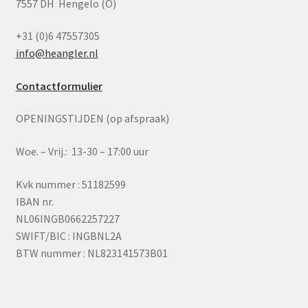
7557 DH Hengelo (O)
+31 (0)6 47557305
info@heangler.nl
Contactformulier
OPENINGSTIJDEN (op afspraak)
Woe. – Vrij.: 13-30 – 17:00 uur
Kvk nummer : 51182599
IBAN nr.
NL06INGB0662257227
SWIFT/BIC : INGBNL2A
BTW nummer : NL823141573B01