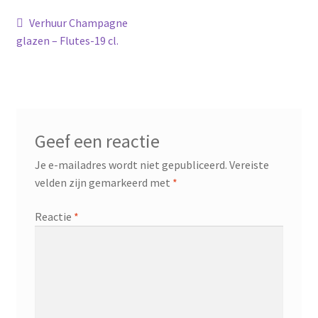
Bericht
Vorig
Verhuur Champagne
bericht:
glazen – Flutes-19 cl.
navigatie
Geef een reactie
Je e-mailadres wordt niet gepubliceerd.
Vereiste
velden zijn gemarkeerd met
*
Reactie
*