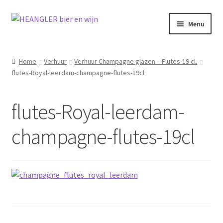
Ga
Ga
Menu
door
naar
naar
de
navigatie
inhoud
Home
Verhuur
Verhuur Champagne glazen – Flutes-19 cl.
flutes-Royal-leerdam-champagne-flutes-19cl
flutes-Royal-leerdam-
champagne-flutes-19cl