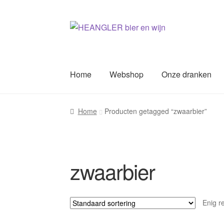
Ga
Ga
door
naar
naar
de
navigatie
inhoud
Home
Webshop
Onze dranken
Home
Producten getagged “zwaarbier”
zwaarbier
Enig r