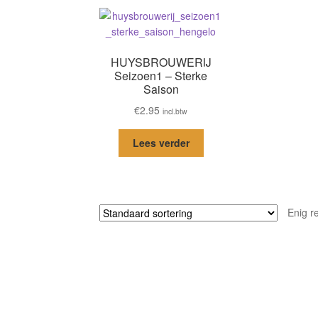
HUYSBROUWERIJ
Seizoen1 – Sterke
Saison
€
2.95
incl.btw
Lees verder
Enig r