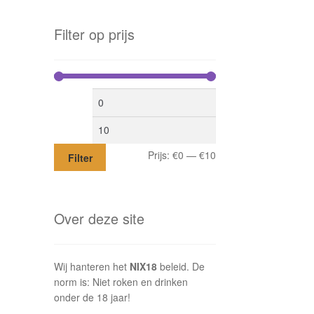
Filter op prijs
Min.
Max.
prijs
prijs
Prijs:
€0
—
€10
Filter
Over deze site
Wij hanteren het
NIX18
beleid. De
norm is: Niet roken en drinken
onder de 18 jaar!