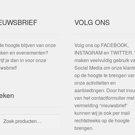
EUWSBRIEF
VOLG ONS
e hoogte blijven van onze
Volg ons op FACEBOOK,
nken en evenementen?
INSTAGRAM en TWITTER. 
ijf je dan in voor onze
maken veelvuldig gebruik v
wsbrief!
Social Media om onze klant
op de hoogte te brengen va
onze activiteiten en
aanbiedingen. Door het invu
eken
van het contactformulier met
vermelding “nieuwsbrief”
kunnen wij je ook per mail
ken
ken
rechtstreeks op de hoogte
:
brengen.