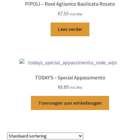
PIPOLI – Rosé Aglianico Basilicata Rosato
€
7.50
incl.btw
Lees verder
TODAY’S – Special Appassimento
€
6.80
incl.btw
Toevoegen aan winkelwagen