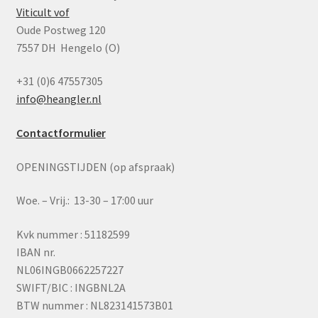
Viticult vof
Oude Postweg 120
7557 DH Hengelo (O)
+31 (0)6 47557305
info@heangler.nl
Contactformulier
OPENINGSTIJDEN (op afspraak)
Woe. – Vrij.: 13-30 – 17:00 uur
Kvk nummer : 51182599
IBAN nr.
NL06INGB0662257227
SWIFT/BIC : INGBNL2A
BTW nummer : NL823141573B01