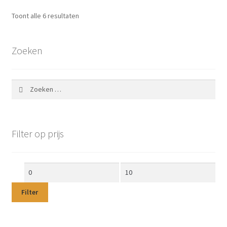
Toont alle 6 resultaten
Zoeken
Zoeken
naar:
Filter op prijs
Min.
Max.
prijs
prijs
Filter