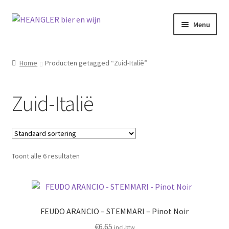
Ga
Ga
Menu
door
naar
naar
de
navigatie
inhoud
Home
Producten getagged “Zuid-Italië”
Zuid-Italië
Toont alle 6 resultaten
FEUDO ARANCIO – STEMMARI – Pinot Noir
€
6.65
incl.btw