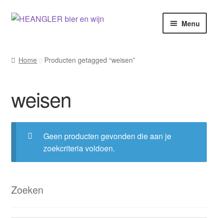
Ga
Ga
Menu
door
naar
naar
de
navigatie
inhoud
Home
Producten getagged “weisen”
weisen
Geen producten gevonden die aan je
zoekcriteria voldoen.
Zoeken