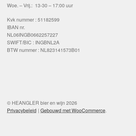
Woe. – Vrij.: 13-30 – 17:00 uur
Kvk nummer : 51182599
IBAN nr.
NL06INGB0662257227
SWIFT/BIC : INGBNL2A
BTW nummer : NL823141573B01
© HEANGLER bier en wijn 2026
Privacybeleid
Gebouwd met WooCommerce
.