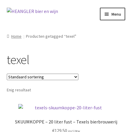
Ga
Ga
Menu
door
naar
naar
de
navigatie
inhoud
Home
Producten getagged “texel”
texel
Enig resultaat
SKUUMKOPPE – 20 liter fust – Texels bierbrouwerij
€
129.50
incl.btw