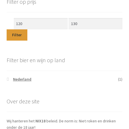
Filter op prijs
Min.
Max.
prijs
prijs
Filter
Filter bier en wijn op land
Nederland
(1)
Over deze site
Wij hanteren het
NIX18
beleid. De norm is: Niet roken en drinken
onder de 18 jaar!