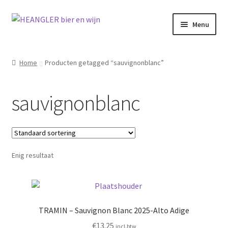
Ga
Ga
Menu
door
naar
naar
de
navigatie
inhoud
Home
Producten getagged “sauvignonblanc”
sauvignonblanc
menu
ouwen
menu
ouwen
Enig resultaat
TRAMIN – Sauvignon Blanc 2025-Alto Adige
€
13.25
incl.btw