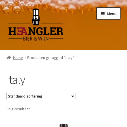
Ga
Ga
Menu
door
naar
naar
de
navigatie
inhoud
Home
Producten getagged “Italy”
Italy
Enig resultaat