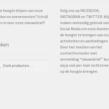
e hoogte blijven van onze
Volg ons op FACEBOOK,
ken en evenementen? Schrijf
INSTAGRAM en TWITTER. Wij
an in voor onze nieuwsbrief!
maken veelvuldig gebruik va
Social Media om onze klante
de hoogte te brengen van on
activiteiten en aanbiedingen.
eken
Door het invullen van het
contactformulier met
vermelding “nieuwsbrief” ku
ken
ken
wij je ook per mail rechtstree
:
op de hoogte brengen.