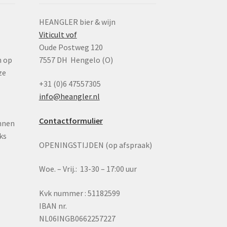
HEANGLER bier & wijn
Viticult vof
n
Oude Postweg 120
n op
7557 DH Hengelo (O)
ze
+31 (0)6 47557305
info@heangler.nl
Contactformulier
nnen
ks
OPENINGSTIJDEN (op afspraak)
Woe. – Vrij.: 13-30 – 17:00 uur
Kvk nummer : 51182599
IBAN nr.
NL06INGB0662257227