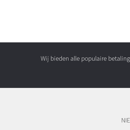
Wij bieden alle populaire betali
NI