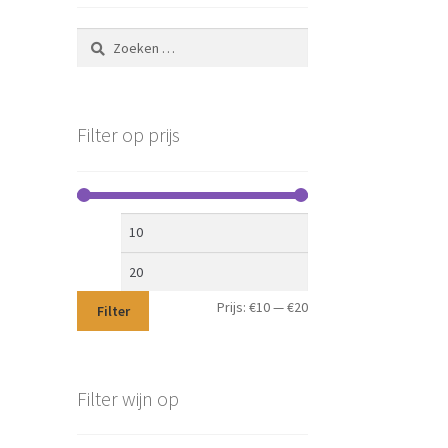
Zoeken
naar:
Filter op prijs
Min.
Max.
prijs
prijs
Prijs:
€10
—
€20
Filter
Filter wijn op