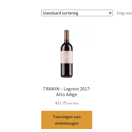
Enig res
TRAMIN – Lagrein 2017-
Alto Adige
€
11.75
incl.btw
Toevoegen aan
winkelwagen