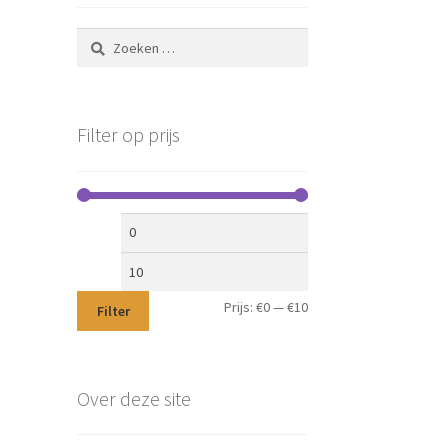
Zoeken
naar:
Filter op prijs
Min.
Max.
prijs
prijs
Prijs:
€0
—
€10
Filter
Over deze site