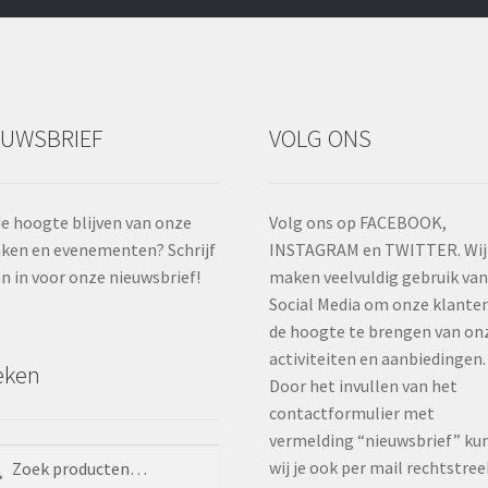
EUWSBRIEF
VOLG ONS
e hoogte blijven van onze
Volg ons op FACEBOOK,
ken en evenementen? Schrijf
INSTAGRAM en TWITTER. Wij
an in voor onze nieuwsbrief!
maken veelvuldig gebruik va
Social Media om onze klante
de hoogte te brengen van on
activiteiten en aanbiedingen.
eken
Door het invullen van het
contactformulier met
vermelding “nieuwsbrief” ku
ken
ken
wij je ook per mail rechtstree
: