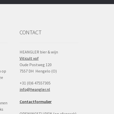
CONTACT
HEANGLER bier & wijn
Viticult vof
n
Oude Postweg 120
n op
7557 DH Hengelo (O)
ze
+31 (0)6 47557305
info@heangler.nl
Contactformulier
nnen
ks
OPENINGSTIJDEN (op afspraak)