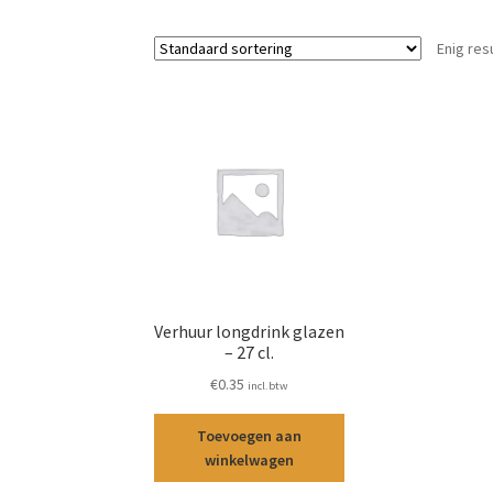
Enig res
Verhuur longdrink glazen
– 27 cl.
€
0.35
incl.btw
Toevoegen aan
winkelwagen