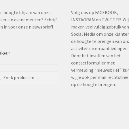
e hoogte blijven van onze
Volg ons op FACEBOOK,
ken en evenementen? Schrijf
INSTAGRAM en TWITTER. Wij
an in voor onze nieuwsbrief!
maken veelvuldig gebruik va
Social Media om onze klante
de hoogte te brengen van on
activiteiten en aanbiedingen.
eken
Door het invullen van het
contactformulier met
vermelding “nieuwsbrief” ku
ken
ken
wij je ook per mail rechtstree
:
op de hoogte brengen.