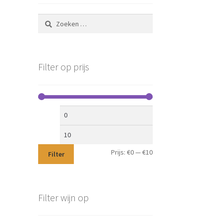
Zoeken
naar:
Filter op prijs
Min.
Max.
prijs
prijs
Prijs:
€0
—
€10
Filter
Filter wijn op