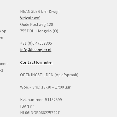
HEANGLER bier & wijn
Viticult vof
n
Oude Postweg 120
n op
7557 DH Hengelo (O)
ze
+31 (0)6 47557305
info@heangler.nl
Contactformulier
nnen
ks
OPENINGSTIJDEN (op afspraak)
Woe. – Vrij.: 13-30 – 17:00 uur
Kvk nummer : 51182599
IBAN nr.
NL06INGB0662257227