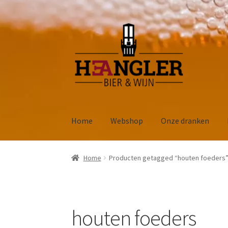
Ga
Ga
door
naar
naar
de
navigatie
inhoud
Home
Webshop
Onze dranken
Home
Producten getagged “houten foeders
houten foeders