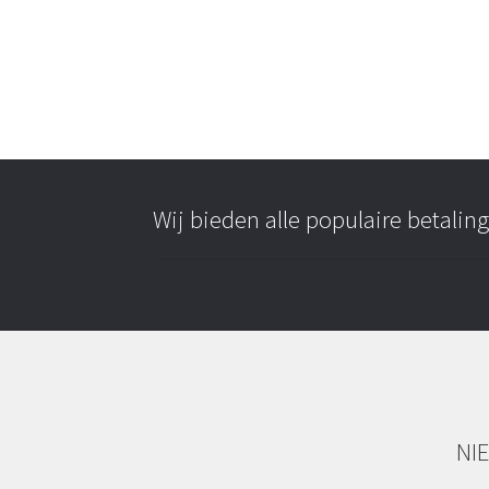
Wij bieden alle populaire betali
NI