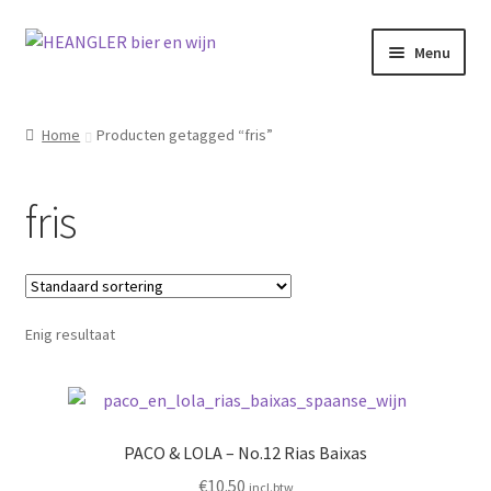
Ga
Ga
Menu
door
naar
naar
de
navigatie
inhoud
Home
Producten getagged “fris”
fris
Enig resultaat
PACO & LOLA – No.12 Rias Baixas
€
10.50
incl.btw