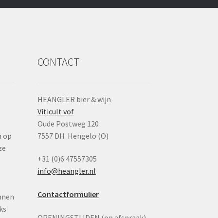
CONTACT
HEANGLER bier & wijn
Viticult vof
n
Oude Postweg 120
n op
7557 DH Hengelo (O)
ze
+31 (0)6 47557305
info@heangler.nl
Contactformulier
nnen
ks
OPENINGSTIJDEN (op afspraak)