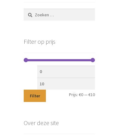
Zoeken
naar:
Filter op prijs
Min.
Max.
prijs
prijs
Prijs:
€0
—
€10
Filter
Over deze site