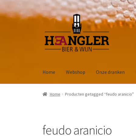
Ga
Ga
door
naar
naar
de
navigatie
inhoud
Home
Webshop
Onze dranken
Home
Producten getagged “feudo aranicio”
feudo aranicio