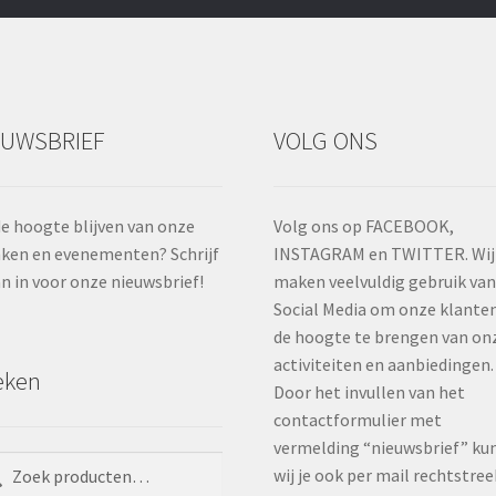
EUWSBRIEF
VOLG ONS
e hoogte blijven van onze
Volg ons op FACEBOOK,
ken en evenementen? Schrijf
INSTAGRAM en TWITTER. Wij
an in voor onze nieuwsbrief!
maken veelvuldig gebruik va
Social Media om onze klante
de hoogte te brengen van on
activiteiten en aanbiedingen.
eken
Door het invullen van het
contactformulier met
vermelding “nieuwsbrief” ku
ken
ken
wij je ook per mail rechtstree
: