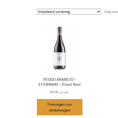
Enig res
FEUDO ARANCIO –
STEMMARI – Pinot Noir
€
6.95
incl.btw
Toevoegen aan
winkelwagen