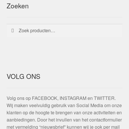
Zoeken
Zoeken
Zoeken
naar:
VOLG ONS
Volg ons op FACEBOOK, INSTAGRAM en TWITTER.
Wij maken veelvuldig gebruik van Social Media om onze
klanten op de hoogte te brengen van onze activiteiten en
aanbiedingen. Door het invullen van het contactformulier
met vermelding “nieuwsbrief” kunnen wij je ook per mail