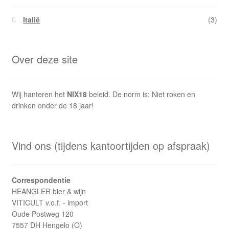
Italië
(3)
Over deze site
Wij hanteren het
NIX18
beleid. De norm is: Niet roken en
drinken onder de 18 jaar!
Vind ons (tijdens kantoortijden op afspraak)
Correspondentie
HEANGLER bier & wijn
VITICULT v.o.f. - import
Oude Postweg 120
7557 DH Hengelo (O)