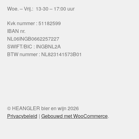
Woe. – Vrij.: 13-30 – 17:00 uur
Kvk nummer : 51182599
IBAN nr.
NL06INGB0662257227
SWIFT/BIC : INGBNL2A
BTW nummer : NL823141573B01
© HEANGLER bier en wijn 2026
Privacybeleid
Gebouwd met WooCommerce
.