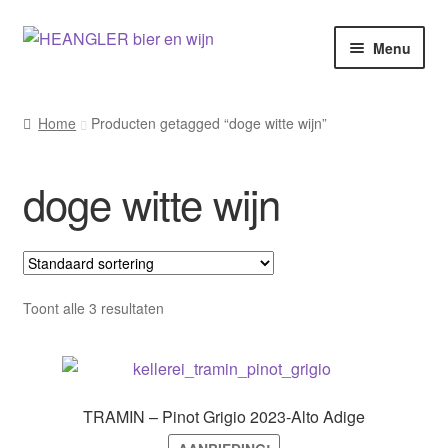
Ga
Ga
Menu
door
naar
naar
de
navigatie
inhoud
Home
Producten getagged “doge witte wijn”
doge witte wijn
Toont alle 3 resultaten
TRAMIN – Pinot Grigio 2023-Alto Adige