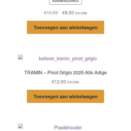
AANBIEDING!
Oorspronkelijke
Huidige
€
10.85
€
8.50
incl.btw
prijs
prijs
was:
is:
Toevoegen aan winkelwagen
€10.85.
€8.50.
TRAMIN – Pinot Grigio 2025-Alto Adige
€
12.50
incl.btw
Toevoegen aan winkelwagen