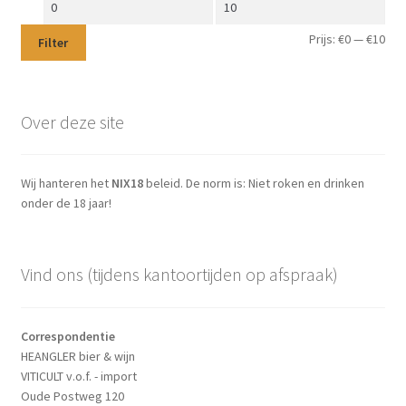
Min.
Max.
prijs
prijs
Prijs:
€0
—
€10
Filter
Over deze site
Wij hanteren het
NIX18
beleid. De norm is: Niet roken en drinken
onder de 18 jaar!
Vind ons (tijdens kantoortijden op afspraak)
Correspondentie
HEANGLER bier & wijn
VITICULT v.o.f. - import
Oude Postweg 120